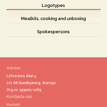
Logotypes
Mealkits, cooking and unboxing
Spokespersons
Adress
Löfströms Allé 5
172 66 Sundbyberg, Sverige
Org.nr: 559021-1263
Kontakta oss
Kontakt