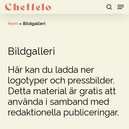
Men
Skip
to
search
Close
main
Hem
»
Bildgalleri
Menu
content
Bildgalleri
Här
kan
du
ladda
ner
logotyper
och
pressbilder.
Detta
material
är
gratis
att
använda
i
samband
med
redaktionella
publiceringar.