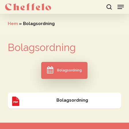
Men
Skip
to
search
Close
main
Hem
»
Bolagsordning
Menu
content
Bolagsordning
Bolagsordning
Bolagsordning
Bolagsordning