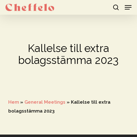
Men
Skip
to
search
Close
main
Menu
content
Kallelse till extra
bolagsstämma 2023
Hem
»
General Meetings
»
Kallelse till extra
bolagsstämma 2023