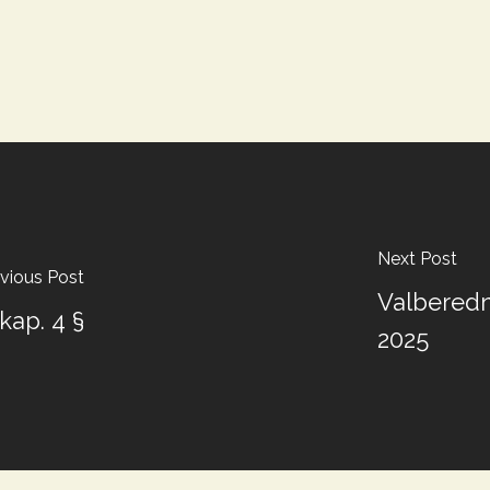
Next Post
vious Post
Valberedn
kap. 4 §
2025