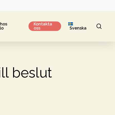
 hos
Kontakta
sear
lo
oss
Svenska
ll beslut