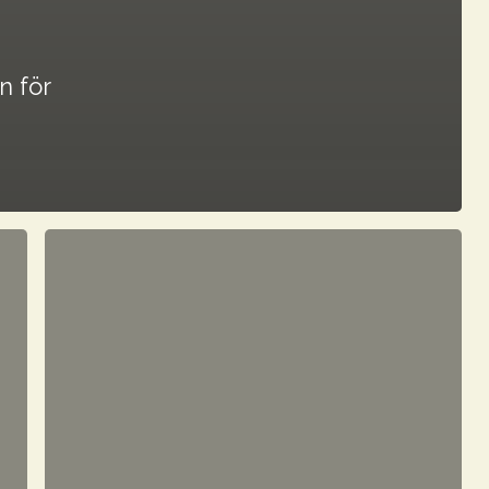
n för
Cheffelo
meddelar
förändring
i
ledningen
–
Chief
Business