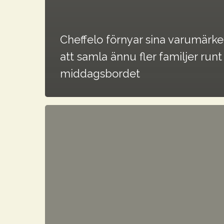
Cheffelo förnyar sina varumärke
att samla ännu fler familjer runt
middagsbordet
Cheffelo
publicerar
trading
update
för
Q2
2026