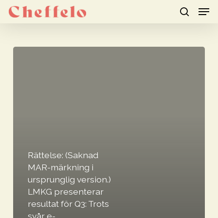
Men
Skip
to
search
Close
main
Menu
content
Rättelse:
(Saknad
MAR-
märkning
i
ursprunglig
version.)
LMKG
Rättelse: (Saknad
presenterar
MAR-märkning i
ursprunglig version.)
resultat
LMKG presenterar
för
resultat för Q3: Trots
Q3:
svår e-