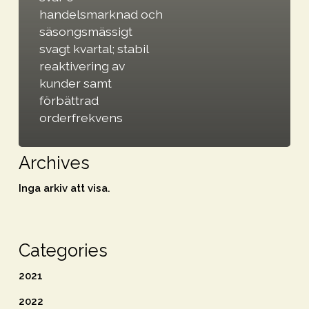
Trots
handelsmarknad och
svår
säsongsmässigt
e-
svagt kvartal; stabil
reaktivering av
handelsmarknad
kunder samt
och
förbättrad
säsongsmässigt
orderfrekvens
svagt
kvartal;
Archives
stabil
reaktivering
Inga arkiv att visa.
av
kunder
samt
Categories
förbättrad
2021
orderfrekvens
2022