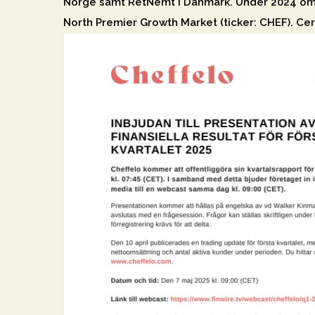
Norge samt RetNemt i Danmark. Under 2024 omsat
North Premier Growth Market (ticker: CHEF). Ce