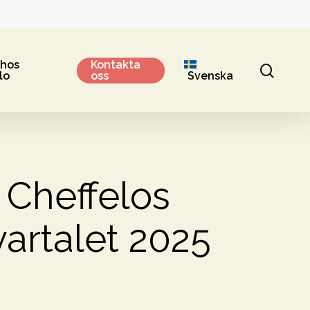
 hos
Kontakta
sear
lo
oss
Svenska
v Cheffelos
kvartalet 2025