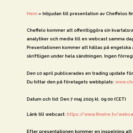
Hem
»
Inbjudan till presentation av Cheffelos fi
Cheffelo kommer att offentliggöra sin kvartalsr
analytiker och media till en webcast samma dag 
Hit enter to search or ESC to close
Presentationen kommer att hållas på engelska 
skriftligen under hela sändningen. Ingen förregi
Den 10 april publicerades en trading update fö
Du hittar den på företagets webbplats:
www.ch
Datum och tid:
Den 7 maj 2025 kl. 09:00 (CET)
Länk till webcast:
https://www.finwire.tv/webc
Efter presentationen kommer en inspelning att f