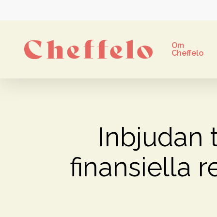
Skip
to
main
Om
content
Cheffelo
Inbjudan t
finansiella r