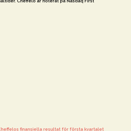
ltider. Cheffelo är noterat på Nasdaq First
heffelos finansiella resultat för första kvartalet