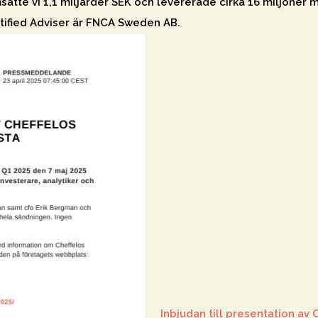
te vi 1,1 miljarder SEK och levererade cirka 16 miljoner må
rtified Adviser är FNCA Sweden AB.
Inbjudan till presentation av C