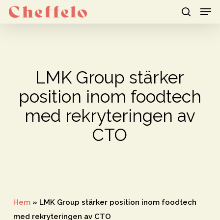
Men
Skip
to
search
Close
main
Menu
content
LMK Group stärker
position inom foodtech
med rekryteringen av
CTO
Hem
»
LMK Group stärker position inom foodtech
med rekryteringen av CTO