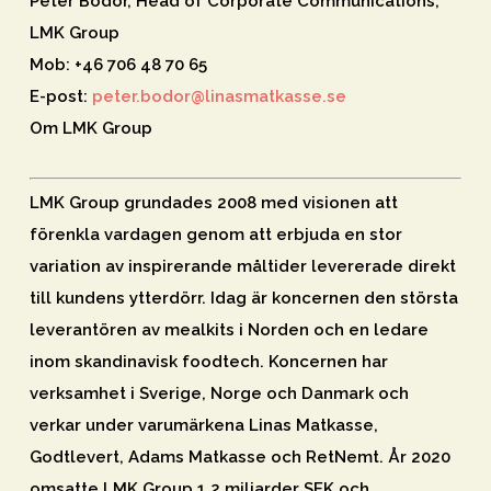
Peter Bodor, Head of Corporate Communications,
LMK Group
Mob: +46 706 48 70 65
E-post:
peter.bodor@linasmatkasse.se
Om LMK Group
LMK Group grundades 2008 med visionen att
förenkla vardagen genom att erbjuda en stor
variation av inspirerande måltider levererade direkt
till kundens ytterdörr. Idag är koncernen den största
leverantören av mealkits i Norden och en ledare
inom skandinavisk foodtech. Koncernen har
verksamhet i Sverige, Norge och Danmark och
verkar under varumärkena Linas Matkasse,
Godtlevert, Adams Matkasse och RetNemt. År 2020
omsatte LMK Group 1,2 miljarder SEK och