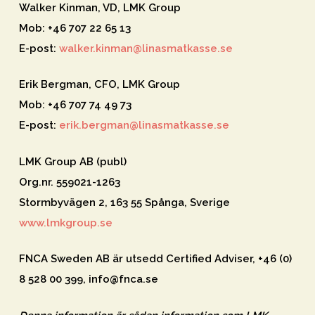
Walker Kinman, VD, LMK Group
Mob: +46 707 22 65 13
E-post:
walker.kinman@linasmatkasse.se
Erik Bergman, CFO, LMK Group
Mob: +46 707 74 49 73
E-post:
erik.bergman@linasmatkasse.se
LMK Group AB (publ)
Org.nr. 559021-1263
Stormbyvägen 2, 163 55 Spånga, Sverige
www.lmkgroup.se
FNCA Sweden AB är utsedd Certified Adviser, +46 (0)
8 528 00 399, info@fnca.se