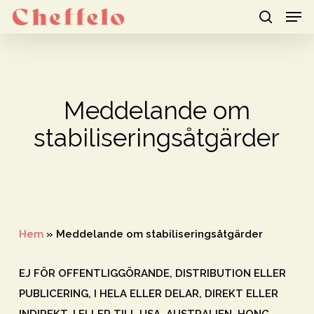
Men
Skip
to
search
Close
main
Menu
content
Meddelande om
stabiliseringsåtgärder
Hem
»
Meddelande om stabiliseringsåtgärder
EJ FÖR OFFENTLIGGÖRANDE, DISTRIBUTION ELLER
PUBLICERING, I HELA ELLER DELAR, DIREKT ELLER
INDIREKT, I ELLER TILL USA, AUSTRALIEN, HONG