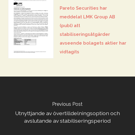
Pareto Securities har
meddelat LMK Group AB
(publ) att
stabiliseringsåtgärder
avseende bolagets aktier har
vidtagits
Previous Post
Utnyttjande av övertilldelningsoption och
avslutande av stabiliseringsperiod