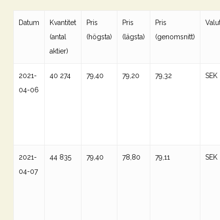
Datum
Kvantitet
Pris
Pris
Pris
Valu
(antal
(högsta)
(lägsta)
(genomsnitt)
aktier)
2021-
40 274
79,40
79,20
79,32
SEK
04-06
2021-
44 835
79,40
78,80
79,11
SEK
04-07