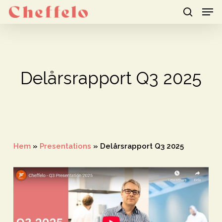
Men
Skip
to
search
Close
main
Menu
content
Delårsrapport Q3 2025
Hem
»
Presentations
»
Delårsrapport Q3 2025