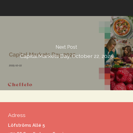
Next Post
Capital Markets Day, October 22, 2025
Adress
Löfströms Allé 5