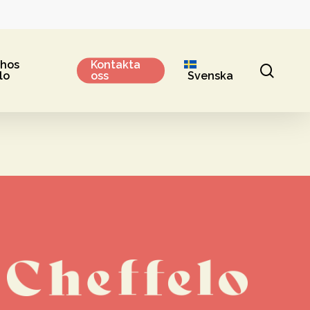
 hos
Kontakta
sear
lo
oss
Svenska