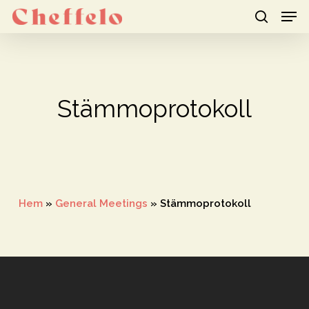
Men
Skip
to
search
Close
main
Menu
content
Stämmoprotokoll
Hem
»
General Meetings
»
Stämmoprotokoll